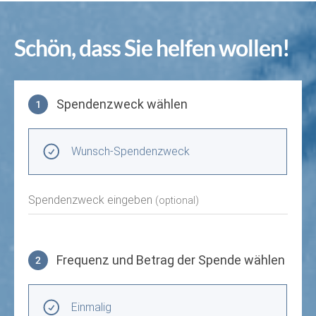
Schön, dass Sie helfen wollen!
Spendenzweck wählen
1
Spendenzweck wählen
Wunsch-Spendenzweck
Spendenzweck eingeben
(optional)
Frequenz und Betrag der Spende wählen
2
Frequenz und Betrag der Spende wählen
Wiederkehrende Intervalle
Einmalig