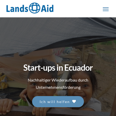
Zum
Inhalt
Tog
springen
Nav
HOME
PROJEKTE
ÜBER UNS
Start-ups in Ecuador
ABOUT US (engl.)
Nachhaltiger Wiederaufbau durch
Unternehmensförderung
AKTUELLES
Ich will helfen
MITMACHEN