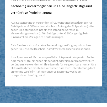
nachhaltig und ermöglichen uns eine längerfristige und
vernünftige Projektplanung.
Aus Kostengründen versenden wir Zuwendungsbestätigungen für
Beträge über € 300,– automatisch am Anfang des Folgejahres (bitte
geben Sie dafür unbedingt eine vollständige Adresse im
Verwendungszweck an). Für Beträge unter € 300,– genügt beim
Finanzamt die Vorlage des Kontoauszuges.
Falls Sie dennoch sofort eine Zuwendungsbestätigung wünschen,
geben Sie uns bitte Bescheid, damit wir diese zuschicken können.
Ihre Spende wird für das ausgewählte Hilfsprojekt eingesetzt. Sollten
dort mehr Mittel eingehen als benötigt oder sich der Bedarf vor Ort
verändern, verwenden wir Ihre Spende für vergleichbare humanitäre
Hilfsmaßnahmen. So stellen wir sicher, dass Ihre Unterstützung dort
ankommt, wo sie im Rahmen unseres Satzungszwecks am
dringendsten benötigt wird.