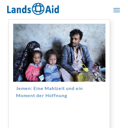
Zum
Inhalt
Tog
springen
Nav
HOME
PROJEKTE
ÜBER UNS
ABOUT US (engl.)
Jemen: Eine Mahlzeit und ein
Moment der Hoffnung
AKTUELLES
MITMACHEN