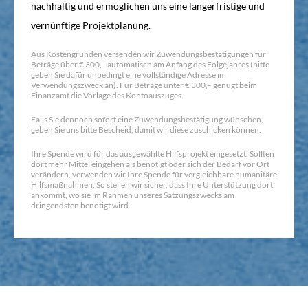
nachhaltig und ermöglichen uns eine längerfristige und
vernünftige Projektplanung.
Aus Kostengründen versenden wir Zuwendungsbestätigungen für
Beträge über € 300,– automatisch am Anfang des Folgejahres (bitte
geben Sie dafür unbedingt eine vollständige Adresse im
Verwendungszweck an). Für Beträge unter € 300,– genügt beim
Finanzamt die Vorlage des Kontoauszuges.
Falls Sie dennoch sofort eine Zuwendungsbestätigung wünschen,
geben Sie uns bitte Bescheid, damit wir diese zuschicken können.
Ihre Spende wird für das ausgewählte Hilfsprojekt eingesetzt. Sollten
dort mehr Mittel eingehen als benötigt oder sich der Bedarf vor Ort
verändern, verwenden wir Ihre Spende für vergleichbare humanitäre
Hilfsmaßnahmen. So stellen wir sicher, dass Ihre Unterstützung dort
ankommt, wo sie im Rahmen unseres Satzungszwecks am
dringendsten benötigt wird.