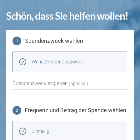
Schön, dass Sie helfen wollen!
Spendenzweck wählen
1
Spendenzweck wählen
Wunsch-Spendenzweck
Spendenzweck eingeben
(optional)
Frequenz und Betrag der Spende wählen
2
Frequenz und Betrag der Spende wählen
Wiederkehrende Intervalle
Einmalig