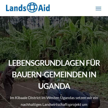
Zum
Inhalt
Tog
springen
Nav
HOME
PROJEKTE
ÜBER UNS
LEBENSGRUNDLAGEN FÜR
ABOUT US (engl.)
BAUERN-GEMEINDEN IN
UGANDA
AKTUELLES
Im Kibaale District im Westen Ugandas setzen wir ein
MITMACHEN
nachhaltiges Landwirtschaftsprojekt um