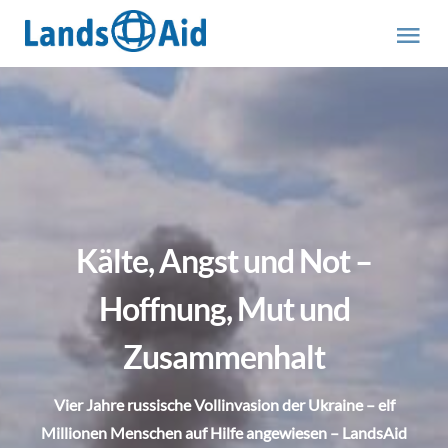
Zum
Inhalt
Tog
springen
Nav
HOME
PROJEKTE
ÜBER UNS
Kälte, Angst und Not –
ABOUT US (engl.)
Hoffnung, Mut und
Zusammenhalt
AKTUELLES
Vier Jahre russische Vollinvasion der Ukraine – elf
MITMACHEN
Millionen Menschen auf Hilfe angewiesen – LandsAid