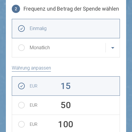
Frequenz und Betrag der Spende wählen
2
Frequenz und Betrag der Spende wählen
Wiederkehrende Intervalle
Einmalig
Monatlich
Währung anpassen
Betrag auswählen
15
EUR
50
EUR
100
EUR