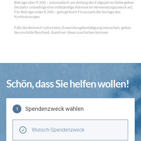
Beträge über € 200,– automatisch am Anfang des Folgejahres (bitte geben
Sie dafür unbedingt eine vollständige Adresse im Verwendungszweck an).
Für Beträge unter € 200,– genügt beim Finanzamt die Vorlage des
Kontoauszuges.
Falls Sie dennoch sofort eine Zuwendungsbestätigung wünschen, geben
Sie uns bitte Bescheid, damit wir diese zuschicken können.
Schön, dass Sie helfen wollen!
Spendenzweck wählen
1
Spendenzweck wählen
Wunsch-Spendenzweck