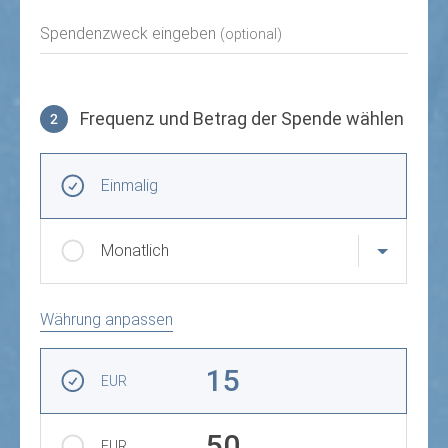
Spendenzweck eingeben
(optional)
Frequenz und Betrag der Spende wählen
2
Frequenz und Betrag der Spende wählen
Wiederkehrende Intervalle
Einmalig
Monatlich
Währung anpassen
Betrag auswählen
15
EUR
50
EUR