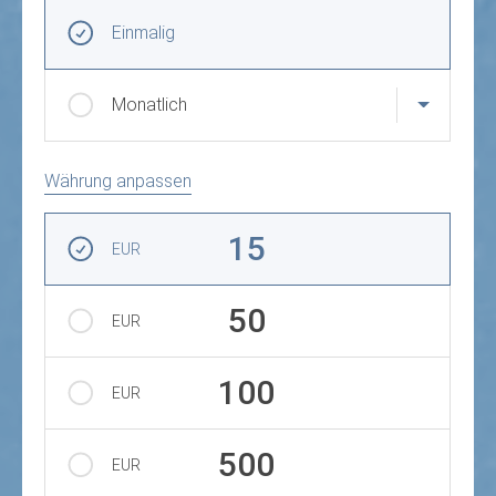
Frequenz und Betrag der Spende wählen
Wiederkehrende Intervalle
Einmalig
Monatlich
Währung anpassen
Betrag auswählen
15
EUR
50
EUR
100
EUR
500
EUR