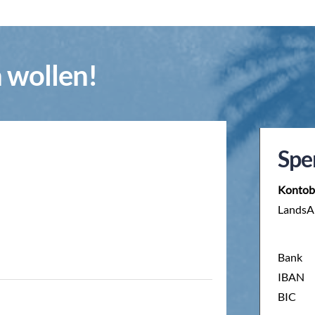
n wollen!
Spe
Kontob
LandsAi
Bank
IBAN
BIC