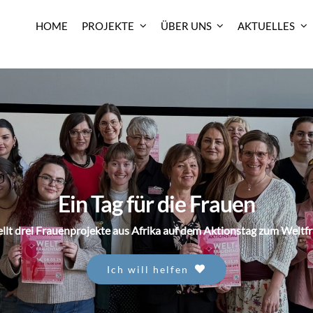
HOME
PROJEKTE
ÜBER UNS
AKTUELLES
Ein Tag für die Frauen
ellt drei Frauenprojekte aus Afrika auf dem Aktionstag zum Weltf
Ich will helfen