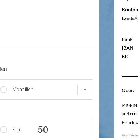
Kontob
LandsAi
Bank
IBAN
BIC
len
Monatlich
Oder:
Mit eine
und ermö
Projektp
50
EUR
Aus Koste