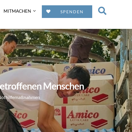
MITMACHEN
SPENDEN
 betroffenen Menschen
n Nothilfemaßnahmen