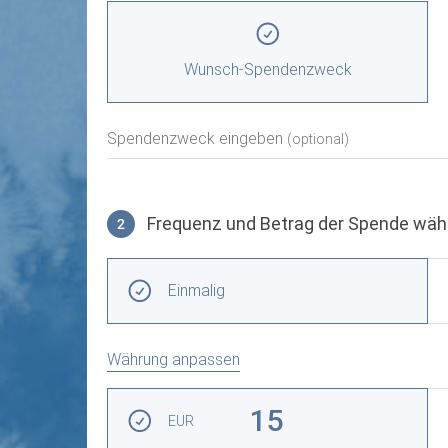
Spendenzweck wählen
Wunsch-Spendenzweck
Spendenzweck eingeben
(optional)
Frequenz und Betrag der Spende wäh
2
Frequenz und Betrag der Spende wählen
Wiederkehrende Intervalle
Einmalig
Währung anpassen
Betrag auswählen
15
EUR