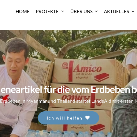
HOME
PROJEKTE
ÜBER UNS
AKTUELLES
eneartikel für die vom Erdbeben
Erdbeben in Myanmar und Thailand startet LandsAid mit erste
Ich will helfen