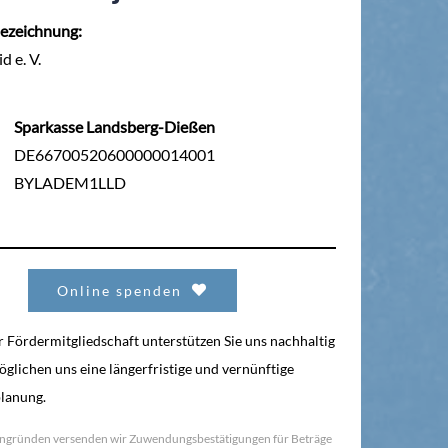
ezeichnung:
d e. V.
Sparkasse Landsberg-Dießen
DE66700520600000014001
BYLADEM1LLD
Online spenden
r Fördermitgliedschaft unterstützen Sie uns nachhaltig
glichen uns eine längerfristige und vernünftige
lanung.
ngründen versenden wir Zuwendungsbestätigungen für Beträge