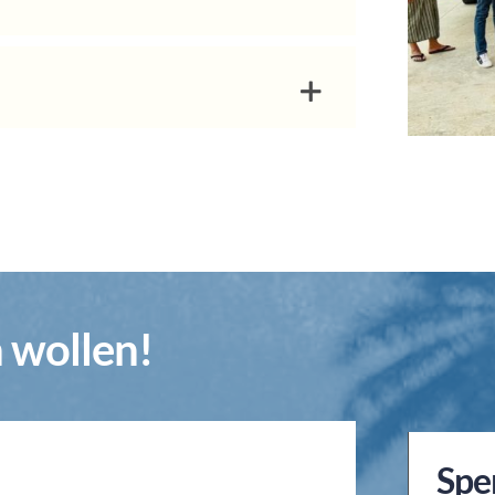
n wollen!
Spe