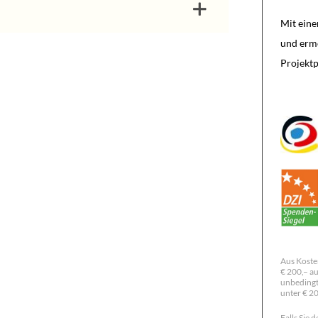
Mit eine
und ermö
Projektp
Aus Koste
€ 200,– au
unbedingt
unter € 2
Falls Sie