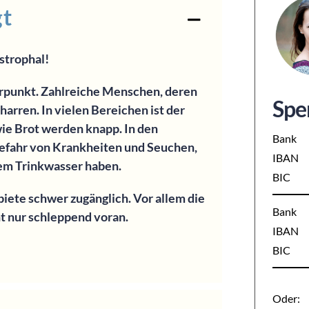
gt
astrophal!
rpunkt. Zahlreiche Menschen, deren
Spe
harren. In vielen Bereichen ist der
ie Brot werden knapp. In den
Bank
efahr von Krankheiten und Seuchen,
IBAN
em Trinkwasser haben.
BIC
iete schwer zugänglich. Vor allem die
Bank
t nur schleppend voran.
IBAN
BIC
Oder: