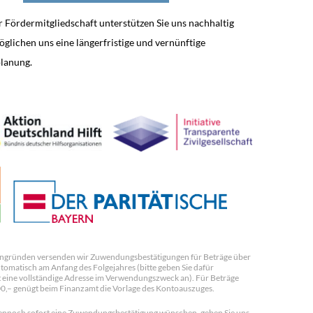
r Fördermitgliedschaft unterstützen Sie uns nachhaltig
glichen uns eine längerfristige und vernünftige
lanung.
ngründen versenden wir Zuwendungsbestätigungen für Beträge über
tomatisch am Anfang des Folgejahres (bitte geben Sie dafür
 eine vollständige Adresse im Verwendungszweck an). Für Beträge
00,– genügt beim Finanzamt die Vorlage des Kontoauszuges.
 dennoch sofort eine Zuwendungsbestätigung wünschen, geben Sie uns