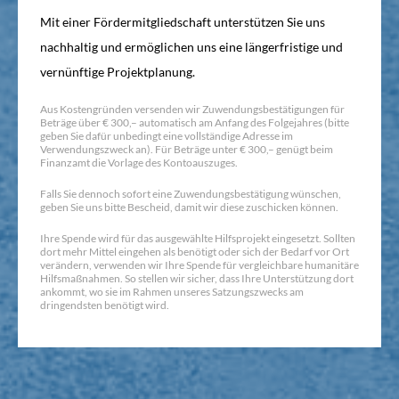
Mit einer Fördermitgliedschaft unterstützen Sie uns
nachhaltig und ermöglichen uns eine längerfristige und
vernünftige Projektplanung.
Aus Kostengründen versenden wir Zuwendungsbestätigungen für
Beträge über € 300,– automatisch am Anfang des Folgejahres (bitte
geben Sie dafür unbedingt eine vollständige Adresse im
Verwendungszweck an). Für Beträge unter € 300,– genügt beim
Finanzamt die Vorlage des Kontoauszuges.
Falls Sie dennoch sofort eine Zuwendungsbestätigung wünschen,
geben Sie uns bitte Bescheid, damit wir diese zuschicken können.
Ihre Spende wird für das ausgewählte Hilfsprojekt eingesetzt. Sollten
dort mehr Mittel eingehen als benötigt oder sich der Bedarf vor Ort
verändern, verwenden wir Ihre Spende für vergleichbare humanitäre
Hilfsmaßnahmen. So stellen wir sicher, dass Ihre Unterstützung dort
ankommt, wo sie im Rahmen unseres Satzungszwecks am
dringendsten benötigt wird.