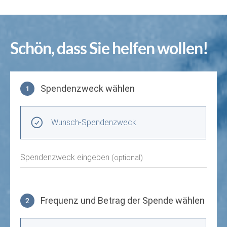
Schön, dass Sie helfen wollen!
Spendenzweck wählen
1
Spendenzweck wählen
Wunsch-Spendenzweck
Spendenzweck eingeben
(optional)
Frequenz und Betrag der Spende wählen
2
Frequenz und Betrag der Spende wählen
Wiederkehrende Intervalle