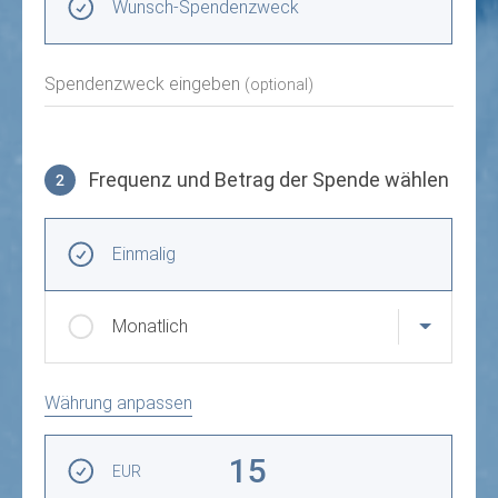
Wunsch-Spendenzweck
Spendenzweck eingeben
(optional)
Frequenz und Betrag der Spende wählen
2
Frequenz und Betrag der Spende wählen
Wiederkehrende Intervalle
Einmalig
Monatlich
Währung anpassen
Betrag auswählen
15
EUR