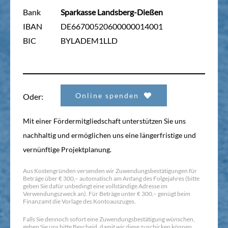
Bank
Sparkasse Landsberg-Dießen
IBAN
DE66700520600000014001
BIC
BYLADEM1LLD
Online spenden
Oder:
Mit einer Fördermitgliedschaft unterstützen Sie uns
nachhaltig und ermöglichen uns eine längerfristige und
vernünftige Projektplanung.
Aus Kostengründen versenden wir Zuwendungsbestätigungen für
Beträge über € 300,– automatisch am Anfang des Folgejahres (bitte
geben Sie dafür unbedingt eine vollständige Adresse im
Verwendungszweck an). Für Beträge unter € 300,– genügt beim
Finanzamt die Vorlage des Kontoauszuges.
Falls Sie dennoch sofort eine Zuwendungsbestätigung wünschen,
geben Sie uns bitte Bescheid, damit wir diese zuschicken können.