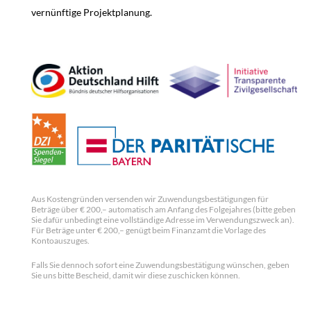
vernünftige Projektplanung.
Aus Kostengründen versenden wir Zuwendungsbestätigungen für
Beträge über € 200,– automatisch am Anfang des Folgejahres (bitte geben
Sie dafür unbedingt eine vollständige Adresse im Verwendungszweck an).
Für Beträge unter € 200,– genügt beim Finanzamt die Vorlage des
Kontoauszuges.
Falls Sie dennoch sofort eine Zuwendungsbestätigung wünschen, geben
Sie uns bitte Bescheid, damit wir diese zuschicken können.