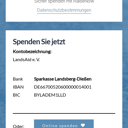
Sicher spenden mit
RaiseNow
Datenschutzbestimmungen
Spenden Sie jetzt
Kontobezeichnung:
LandsAid e. V.
Bank
Sparkasse Landsberg-Dießen
IBAN
DE66700520600000014001
BIC
BYLADEM1LLD
Online spenden
Oder: