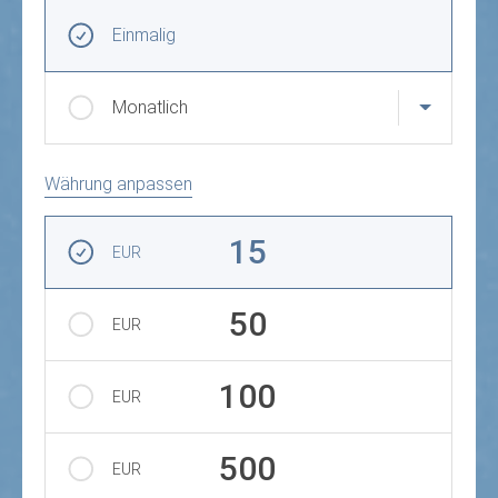
Frequenz und Betrag der Spende wählen
Wiederkehrende Intervalle
Einmalig
Monatlich
Währung anpassen
Betrag auswählen
15
EUR
50
EUR
100
EUR
500
EUR