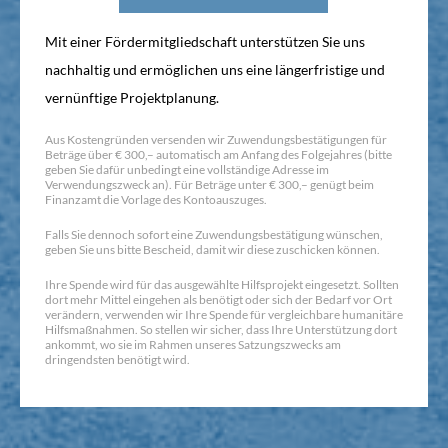
Mit einer Fördermitgliedschaft unterstützen Sie uns
nachhaltig und ermöglichen uns eine längerfristige und
vernünftige Projektplanung.
Aus Kostengründen versenden wir Zuwendungsbestätigungen für
Beträge über € 300,– automatisch am Anfang des Folgejahres (bitte
geben Sie dafür unbedingt eine vollständige Adresse im
Verwendungszweck an). Für Beträge unter € 300,– genügt beim
Finanzamt die Vorlage des Kontoauszuges.
Falls Sie dennoch sofort eine Zuwendungsbestätigung wünschen,
geben Sie uns bitte Bescheid, damit wir diese zuschicken können.
Ihre Spende wird für das ausgewählte Hilfsprojekt eingesetzt. Sollten
dort mehr Mittel eingehen als benötigt oder sich der Bedarf vor Ort
verändern, verwenden wir Ihre Spende für vergleichbare humanitäre
Hilfsmaßnahmen. So stellen wir sicher, dass Ihre Unterstützung dort
ankommt, wo sie im Rahmen unseres Satzungszwecks am
dringendsten benötigt wird.