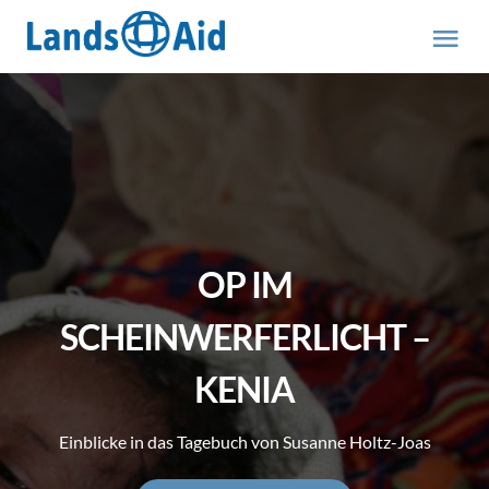
Zum
Inhalt
Tog
springen
Nav
HOME
PROJEKTE
ÜBER UNS
OP IM
ABOUT US (engl.)
SCHEINWERFERLICHT –
KENIA
AKTUELLES
Einblicke in das Tagebuch von Susanne Holtz-Joas
MITMACHEN