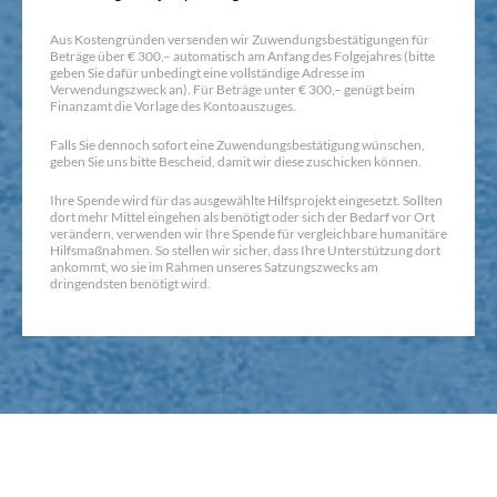
Aus Kostengründen versenden wir Zuwendungsbestätigungen für
Beträge über € 300,– automatisch am Anfang des Folgejahres (bitte
geben Sie dafür unbedingt eine vollständige Adresse im
Verwendungszweck an). Für Beträge unter € 300,– genügt beim
Finanzamt die Vorlage des Kontoauszuges.
Falls Sie dennoch sofort eine Zuwendungsbestätigung wünschen,
geben Sie uns bitte Bescheid, damit wir diese zuschicken können.
Ihre Spende wird für das ausgewählte Hilfsprojekt eingesetzt. Sollten
dort mehr Mittel eingehen als benötigt oder sich der Bedarf vor Ort
verändern, verwenden wir Ihre Spende für vergleichbare humanitäre
Hilfsmaßnahmen. So stellen wir sicher, dass Ihre Unterstützung dort
ankommt, wo sie im Rahmen unseres Satzungszwecks am
dringendsten benötigt wird.