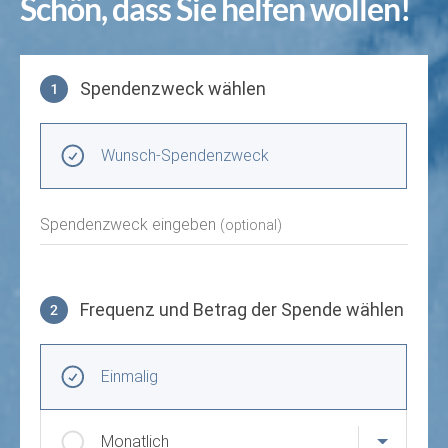
Schön, dass Sie helfen wollen!
Spendenzweck wählen
1
Spendenzweck wählen
Wunsch-Spendenzweck
Spendenzweck eingeben
(optional)
Frequenz und Betrag der Spende wählen
2
Frequenz und Betrag der Spende wählen
Wiederkehrende Intervalle
Einmalig
Monatlich