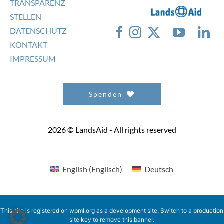
TRANSPARENZ
STELLEN
DATENSCHUTZ
KONTAKT
IMPRESSUM
Spenden
2026 © LandsAid - All rights reserved
English
(
Englisch
)
Deutsch
This site is registered on
wpml.org
as a development site. Switch to a production
site key to
remove this banner
.