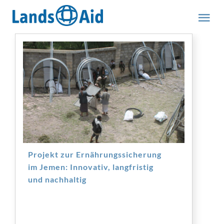
Zum
Inhalt
Tog
springen
Nav
HOME
PROJEKTE
ÜBER UNS
ABOUT US (engl.)
Projekt zur Ernährungssicherung
im Jemen: Innovativ, langfristig
und nachhaltig
AKTUELLES
MITMACHEN