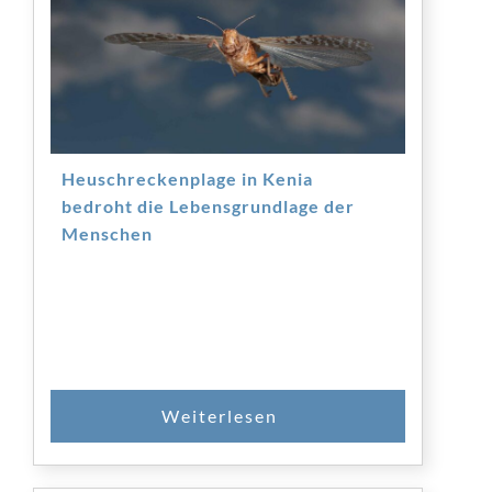
Heuschreckenplage in Kenia
bedroht die Lebensgrundlage der
Menschen