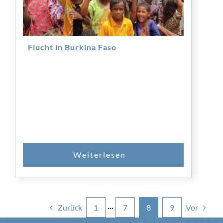
Flucht in Burkina Faso
Zurück
Vor
1
···
7
8
9