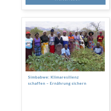
Simbabwe: Klimaresilienz
schaffen – Ernährung sichern