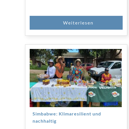
Simbabwe: Klimaresilient und
nachhaltig