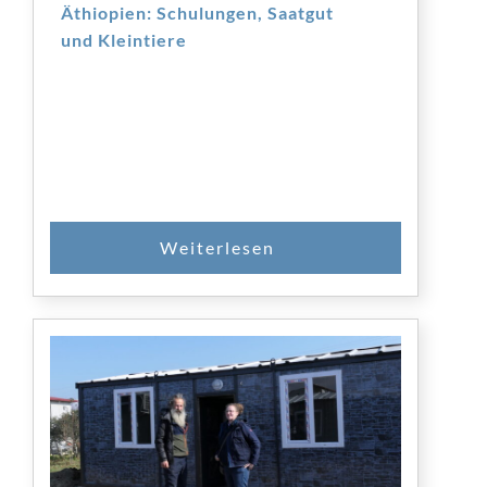
Äthiopien: Schulungen, Saatgut
und Kleintiere